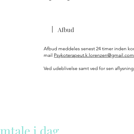
Afbud
Afbud meddeles senest 24 timer inden kon
mail
Psykoterapeut.k.lorenzen@gmail.co
Ved udeblivelse samt ved for sen aflysnin
mtale i dag