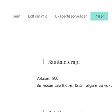
Hjem
Lidt om mig
Ekspertiseområder
Priser
Samtaleterapi
Voksen: 800,-
Børnesamtale (t.o.m. 12 år ifølge med voks
n