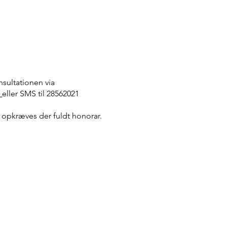
sultationen via
m
eller SMS til 28562021
g opkræves der fuldt honorar.